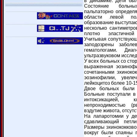
в динамике. Дети был
Состояние больны
пальпаторно определ
области левой по
образование выступаю
несколько сантиметро
плотно эластичной
Учитывая сопутствующ
заподозрены забол
гематологами. Диа
ультразвуковом иссле
У всех больных со ст
выраженная эозинофи
сочетанными эхиноко
эозинофилии, увел
лейкоцитоз более 10-1
Двое больных были 
Больные поступали в
интоксикацией,
непроходимостью (
вздутие живота, отсутс
На лапаротомии у дет
сдавливающий петли
Размеры эхинококковой
вокруг были спаяны 