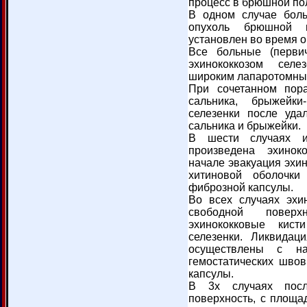
процесс в брюшной по
В одном случае боль
опухоль брюшной п
установлен во время 
Все больные (перви
эхинококкозом селе
широким лапаротомны
При сочетанном пора
сальника, брыжейки
селезенки после уда
сальника и брыжейки.
В шести случаях и
произведена эхинок
начале эвакуация эхин
хитиновой оболочки
фиброзной капсулы.
Во всех случаях эхи
свободной повер
эхинококковые кис
селезенки. Ликвидац
осуществлены с на
гемостатических шво
капсулы.
В 3х случаях после
поверхность, с площад