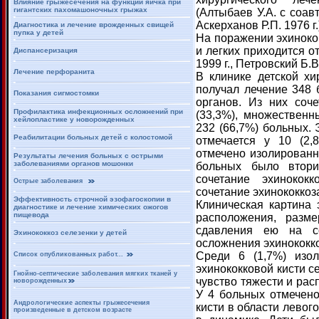
Влияние грыжесечения на функции яичка при
гигантских пахомашоночных грыжах
(Алтыбаев У.А. с соавт.
Аскерханов Р.П. 1976 г.
Диагностика и лечение врожденных свищей
пупка у детей
На поражении эхинокок
и легких приходится от
Диспансеризация
1999 г., Петровский Б.В.
Лечение перфоранита
В клинике детской хи
получал лечение 348 
Показания сигмостомки
органов. Из них соч
Профилактика инфекционных осложнений при
(33,3%), множествен
хейлопластике у новорожденных
232 (66,7%) больных.
Реабилитации больных детей с колостомой
отмечается у 10 (2,
отмечено изолированн
Результаты лечения больных с острыми
заболеваниями органов мошонки
больных было втори
сочетание эхинокок
Острые заболевания
сочетание эхинококкоз
Эффективность строчной эзофагоскопии в
Клиническая картина 
диагностике и лечение химических ожогов
пищевода
расположения, разме
сдавления ею на со
Эхинококкоз селезенки у детей
осложнения эхинококко
Среди 6 (1,7%) изо
Список опубликованных работ...
эхинококковой кисти с
Гнойно-септические заболевания мягких тканей у
чувство тяжести и ра
новорожденных
У 4 больных отмечен
Андрологические аспекты грыжесечения
кисти в области левог
произведенные в детском возрасте