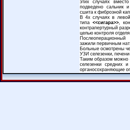
этих случаях вмест
подведено сальник 
сшита к фиброзной кап
В 4х случаях в лево
типа
<<сигара>>
, ко
контрапертурный разре
целью контроля отдел
Послеоперационный 
зажили первичным нат
Больные осмотрены че
УЗИ селезенки, печени
Таким образом можно с
селезенки средних и
органосохраняющие оп