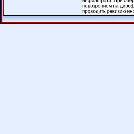
инфильтрата. При опе
подозрением на дироф
проводить ревизию ин