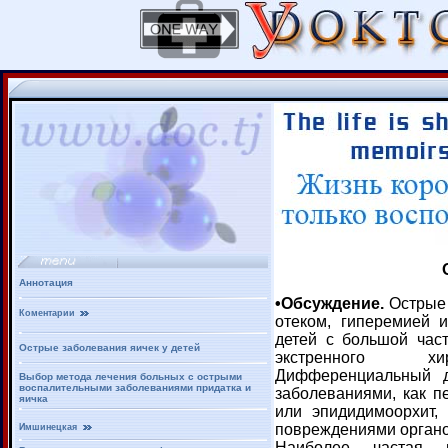
Аннотация
•Обсуждение.
Острые 
Коментарии
отеком, гиперемией 
детей с большой час
Острые заболевания яичек у детей
экстренного хир
Дифференциальный д
Выбор метода лечения больных с острыми
воспалительными заболеваниями придатка и
заболеваниями, как п
яичка
или эпидидимоорхит,
повреждениями орган
Имшинецкая
Наиболее частая 