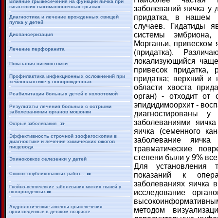
Влияние грыжесечения на функции яичка при
гигантских пахомашоночных грыжах
заболеваний яичка у д
придатка, в нашем 
Диагностика и лечение врожденных свищей
пупка у детей
случаев. Гидатиды я
системы эмбриона,
Диспансеризация
Морганьи, привеском я
Лечение перфоранита
(придатка). Различ
локализующийся чаще
Показания сигмостомки
привесок придатка, 
Профилактика инфекционных осложнений при
придатка; верхний и
хейлопластике у новорожденных
области хвоста прид
Реабилитации больных детей с колостомой
орган) - отходит от
эпидидимоорхит - восп
Результаты лечения больных с острыми
заболеваниями органов мошонки
диагностированы 
заболеваниями яичка
Острые заболевания
яичка (семенного ка
Эффективность строчной эзофагоскопии в
заболевание яичка
диагностике и лечение химических ожогов
пищевода
травматические пов
степени были у 9% все
Эхинококкоз селезенки у детей
Для установления т
показаний к опер
Список опубликованных работ...
заболеваниях яичка в
Гнойно-септические заболевания мягких тканей у
исследование орган
новорожденных
высокоинформатив
Андрологические аспекты грыжесечения
методом визуализац
произведенные в детском возрасте