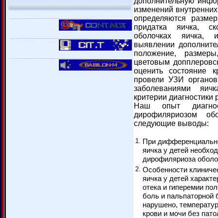
дополнительную инфо
изменений внутренних
определяются размер
придатка яичка, с
оболочках яичка, 
выявлении дополните
положение, размеры
цветовым допплеровс
оценить состояние 
провели УЗИ органо
заболеваниями яичк
критерии диагностики 
Наш опыт диагно
дирофиляриозом обо
следующие выводы:
1.
При дифференциально
яичка у детей необхо
дирофиляриоза оболо
2.
Особенности клиниче
яичка у детей характ
отека и гиперемии по
боль и пальпаторной 
нарушено, температур
крови и мочи без пат