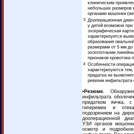
клиническим проявле
небольших размеров в
органами мошонки (яич
3.
Дооперационная диаг
у детей возможна при
эхографическая карти
характеризуется выяв
образования овально
размерами от 5 мм до 
эхоплотными линейны
признаков кровотока 
4.
Особенности операци
характеризуются тем,
придатка не выявляет
ревизии инфильтрата 
•Резюме.
Обнаружени
инфильтрата оболочек
придатком яичка, 
гиперемии и отек
подозрением на диро
дооперационной диа
УЗИ органов мошонк
осмотр и подробное